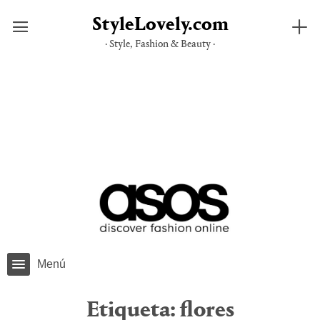
StyleLovely.com
· Style, Fashion & Beauty ·
Saltar
al
contenido
Menú
Etiqueta:
flores