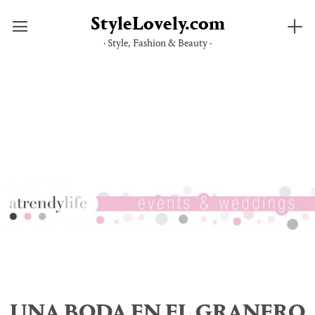
StyleLovely.com
· Style, Fashion & Beauty ·
Saltar
al
contenido
UNA BODA EN EL GRANERO