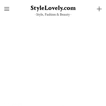
StyleLovely.com
· Style, Fashion & Beauty ·
Saltar
al
contenido