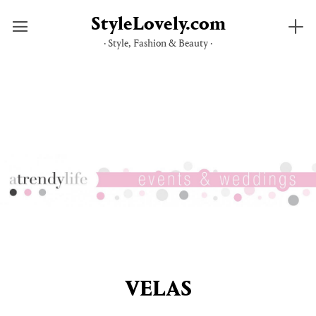
StyleLovely.com
· Style, Fashion & Beauty ·
Saltar
al
contenido
VELAS