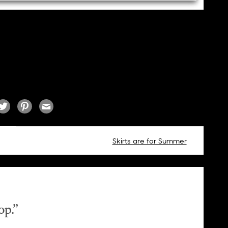
Skirts are for Summer
op.
”