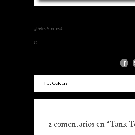
¡¡Feliz Viernes!!
C.
Navegación
Hot Colours
de
entradas
2 comentarios en “
Tank T