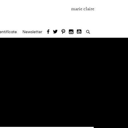
marie claire
Buscar:
entifícate
Newsletter