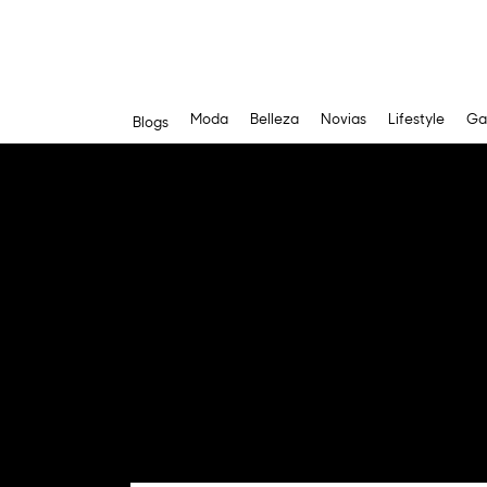
Moda
Belleza
Novias
Lifestyle
Ga
Blogs
Saltar
al
contenido