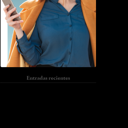
Entradas recientes
Sun.
Jumper.
I have to go back
Trench.
Colour
Halloween.