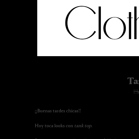
Ta
9
¡¡Buenas tardes chicas!!
Hoy toca looks con
tank top
.