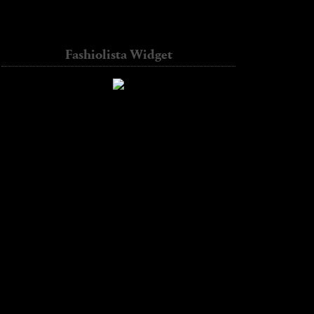
Contador de visitas
diseño Web precio
Fashiolista Widget