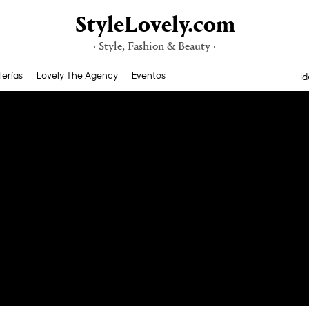
StyleLovely.com
· Style, Fashion & Beauty ·
lerías
Lovely The Agency
Eventos
Id