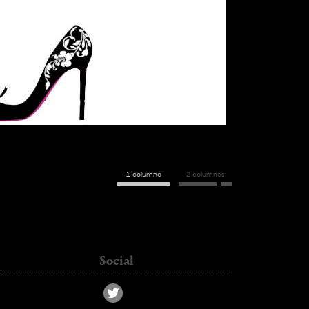
1 columna
2 columnas
kass_chc@hotmail.com
Social