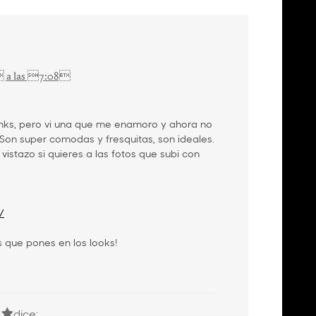
 a las 7:08
nks, pero vi una que me enamoro y ahora no
on super comodas y fresquitas, son ideales.
vistazo si quieres a las fotos que subi con
/
s que pones en los looks!
dice: