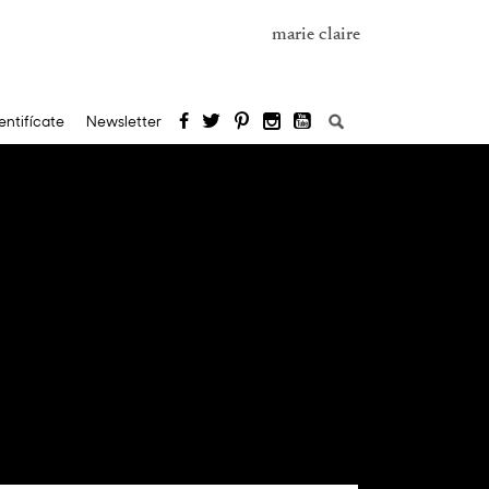
marie claire
Buscar:
entifícate
Newsletter