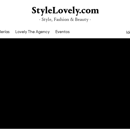
StyleLovely.com
· Style, Fashion & Beauty ·
lerías
Lovely The Agency
Eventos
Id