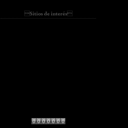
Basic
Sitios de interés
ALL SHE WANTS
AMLUL
bartabacmode
Cassie's Tumblr
Collage Vintage
fashion vibe
galletasdeante
hello it's valentine
kate loves me
Lady Addict
Miss at la Playa
Miss Marbles
mydailystyle
Sincerely jules