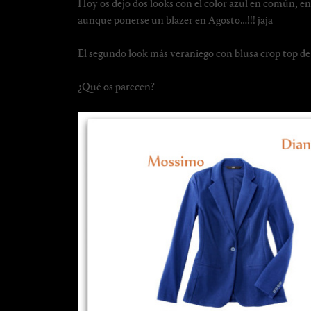
Hoy os dejo dos looks con el color azul en común, en e
aunque ponerse un blazer en Agosto…!!! jaja
El segundo look más veraniego con blusa crop top de
¿Qué os parecen?