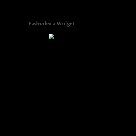
Contador de visitas
diseño Web precio
Fashiolista Widget