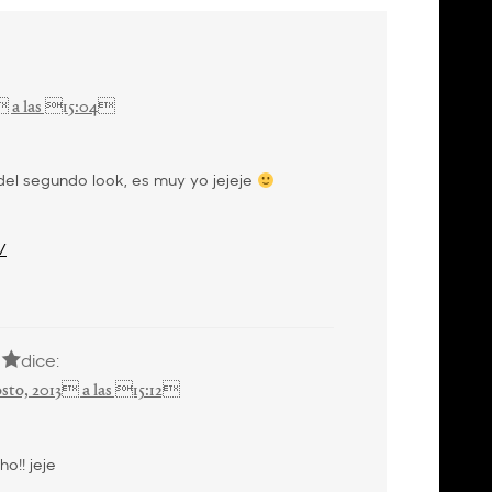
 a las 15:04
l segundo look, es muy yo jejeje
/
dice:
sto, 2013 a las 15:12
o!! jeje