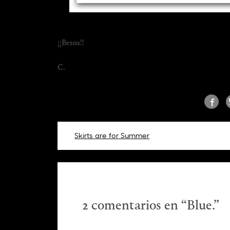
¡¡Besos!!
C.
Navegación
Skirts are for Summer
de
entradas
2 comentarios en “
Blue.
”