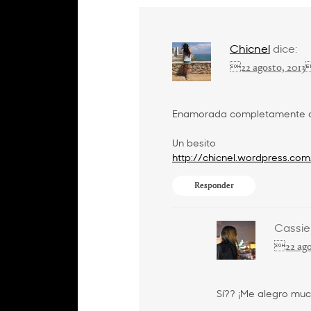
Chicnel
dice:
22 agosto, 2013
Enamorada completamente de
Un besito
http://chicnel.wordpress.com
Responder
Cassie
22 ago
Sí?? ¡Me alegro much