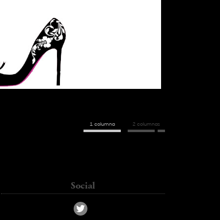
1 columna
2 columnas
kass_chc@hotmail.com
Social