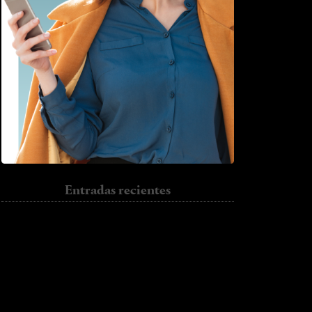
Entradas recientes
Sun.
Jumper.
I have to go back
Trench.
Colour
Halloween.