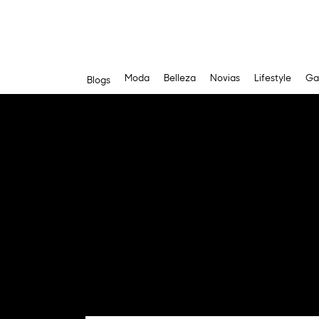
Moda
Belleza
Novias
Lifestyle
Ga
Blogs
Saltar
al
contenido