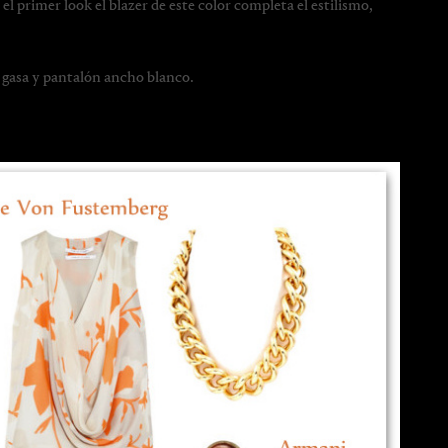
l primer look el blazer de este color completa el estilismo,
 gasa y pantalón ancho blanco.