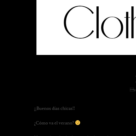
20
¡¡Buenos días chicas!!
¿Cómo va el verano?