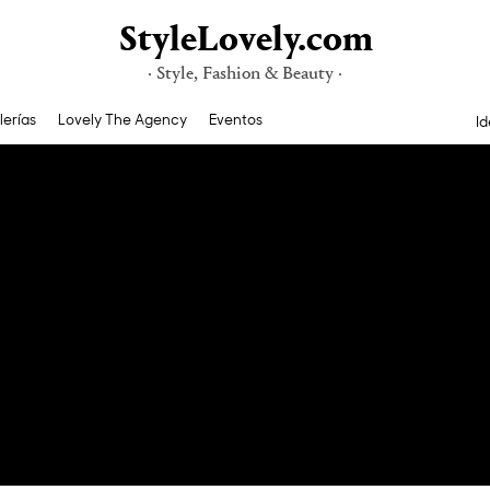
StyleLovely.com
· Style, Fashion & Beauty ·
lerías
Lovely The Agency
Eventos
Id