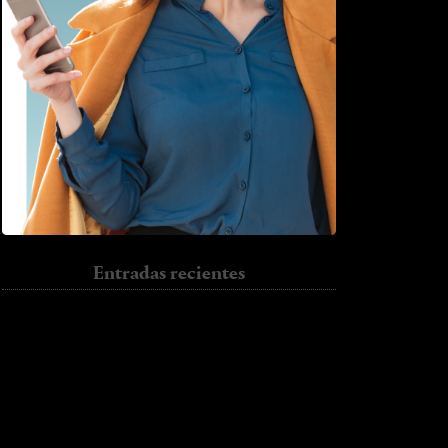
Entradas recientes
Sun.
Jumper.
I have to go back
Trench.
Colour
Halloween.