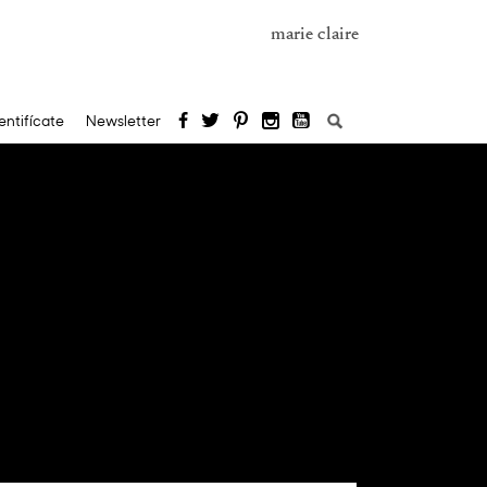
marie claire
Buscar:
entifícate
Newsletter