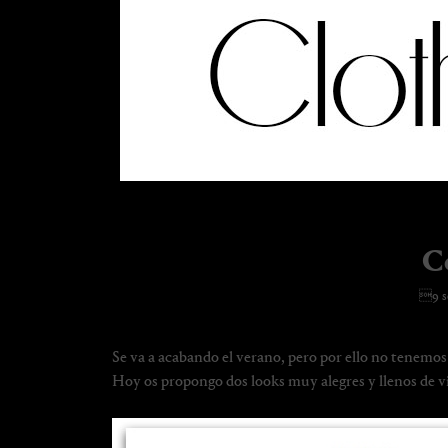
C
9 s
Se va a acabando el verano, pero por ello no tenemos 
Hoy os propongo dos looks muy alegres y llenos de v