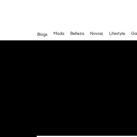
Moda
Belleza
Novias
Lifestyle
Ga
Blogs
Saltar
al
contenido