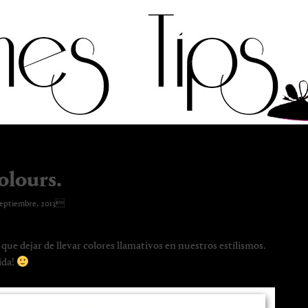
olours.
eptiembre, 2013
que dejar de llevar colores llamativos en nuestros estilismos.
ida!