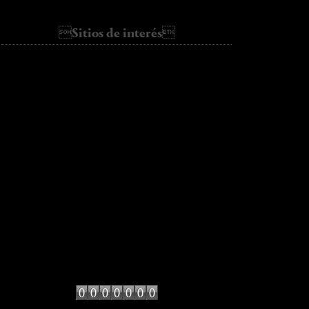
Basic
Sitios de interés
ALL SHE WANTS
AMLUL
bartabacmode
Cassie's Tumblr
Collage Vintage
fashion vibe
galletasdeante
hello it's valentine
kate loves me
Lady Addict
Miss at la Playa
Miss Marbles
mydailystyle
Sincerely jules