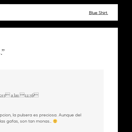
Blue Shirt.
.
”
2013 a las 22:36
cion, la pulsera es preciosa. Aunque del
las gafas, son tan monas…