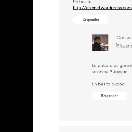
Un besito
http://chicnel.wordpress.com
Responder
Cassie
12 sep
La pulsera es genia
«clones» !! Jajajaa
Un besito guapa!
Responder