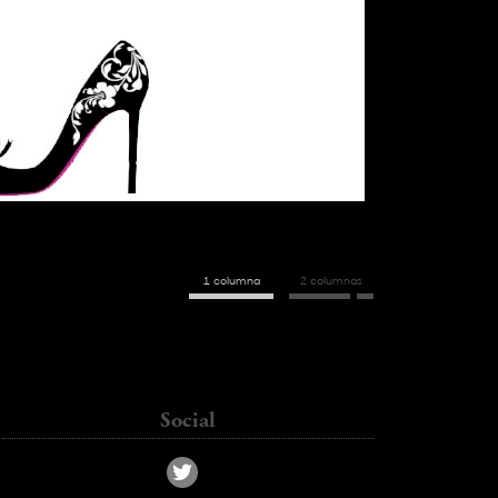
1 columna
2 columnas
kass_chc@hotmail.com
Social