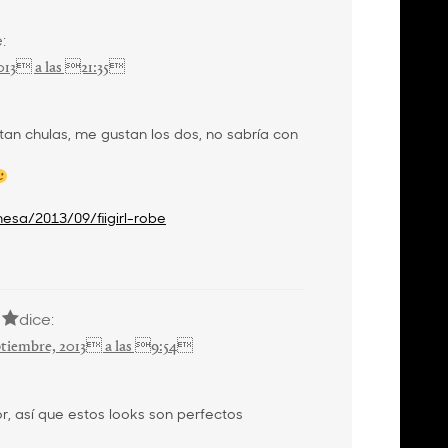
:
013 a las 21:35
tan chulas, me gustan los dos, no sabría con
esa/2013/09/fiigirl-robe
dice:
tiembre, 2013 a las 9:54
r, así que estos looks son perfectos