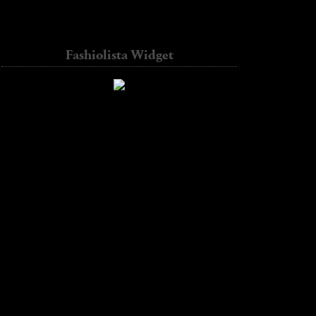
Contador de visitas
diseño Web precio
Fashiolista Widget