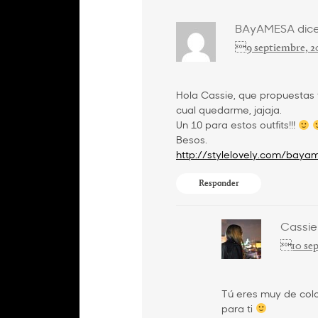
BAyAMESA
dice
9 septiembre, 2
Hola Cassie, que propuestas 
cual quedarme, jajaja.
Un 10 para estos outfits!!!
Besos.
http://stylelovely.com/bayam
Responder
Cassie
10 sep
Tú eres muy de colo
para ti