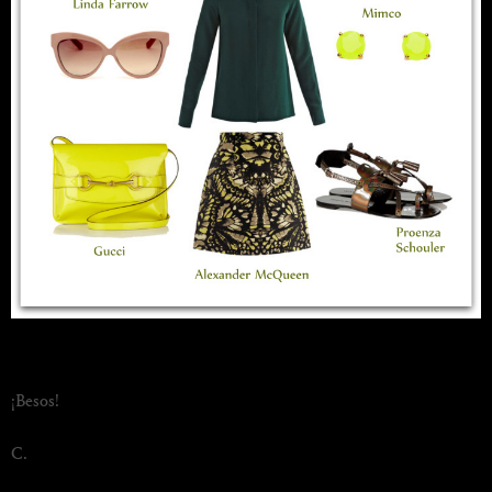
¡Besos!
C.