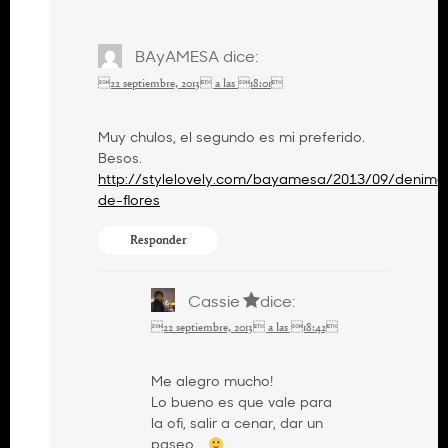
BAyAMESA
dice:
22 septiembre, 2013 a las 18:01
Muy chulos, el segundo es mi preferido.
Besos.
http://stylelovely.com/bayamesa/2013/09/denimc
de-flores
Responder
Cassie
dice:
22 septiembre, 2013 a las 18:42
Me alegro mucho!
Lo bueno es que vale para
la ofi, salir a cenar, dar un
paseo….