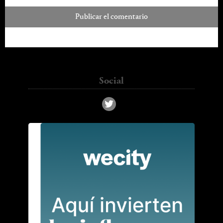
kass_chc@hotmail.com
Social