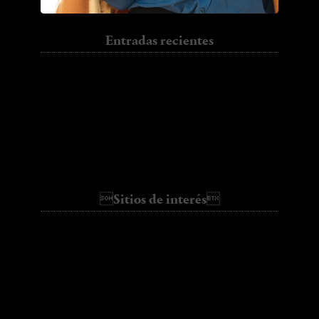
Entradas recientes
Sun.
Jumper.
I have to go back
Trench.
Colour
Halloween.
Basic
Sitios de interés
ALL SHE WANTS
AMLUL
bartabacmode
Cassie's Tumblr
Collage Vintage
fashion vibe