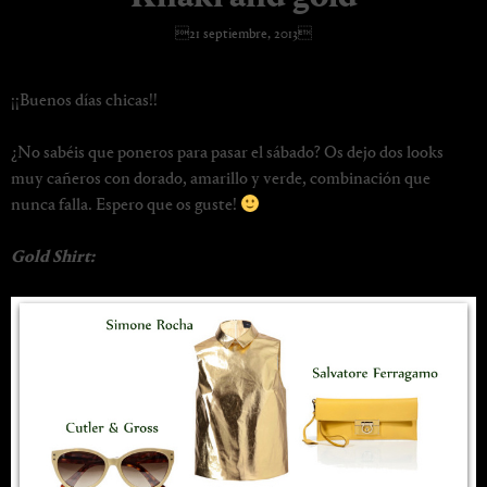
21 septiembre, 2013
¡¡Buenos días chicas!!
¿No sabéis que poneros para pasar el sábado? Os dejo dos looks
muy cañeros con dorado, amarillo y verde, combinación que
nunca falla. Espero que os guste!
Gold Shirt: