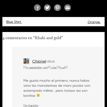
Navegación
Blue Shirt.
Orange.
de
entradas
4 comentarios en “
Khaki and gold
”
Chicnel
dice:
23 septiembre, 2013 a las 17:41
Me gusta mucho el primero, nunca habia
visto las manoletinas de marc jacobs con
estampado militar… pero incluso asi son
bonitas
Un besito