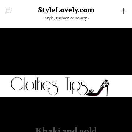
StyleLovely.com
· Style, Fashion & Beauty ·
Saltar
al
contenido
Khaki and gold