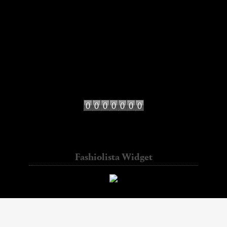
galletasdeante
hello it's valentine
kate loves me
Lady Addict
Miss at la Playa
Miss Marbles
mydailystyle
Sincerely jules
Contador de visitas
diseño Web precio
Fashiolista Widget