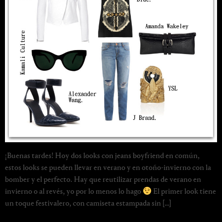
¡Buenas tardes! Hoy dos looks con jeans boyfriend en común,
estos looks se pueden llevar en verano y en otoño-invierno con la
bomber y el perfecto. Hay que reutilizar prendas de verano en
invierno o al revés, yo por lo menos lo hago
El primer look tiene
un toque festivalero, con camiseta estampada sin […]