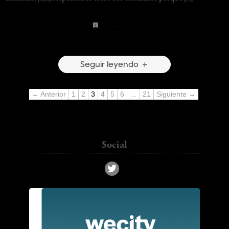
denim
·
leather
6 Comentarios
Seguir leyendo
← Anterior
1
2
3
4
5
6
…
21
Siguiente →
kass_chc@hotmail.com
Social