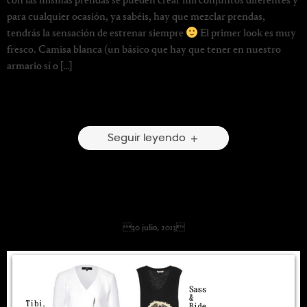
con las mismas prendas se pueden crear mil conjuntos diferentes y
para cualquier ocasión, ya sabéis, hay que mezclar prendas,
tendrás la sensación de estrenar siempre
El primer look es muy
fresco. Camisa blanca (un básico que hay que tener en nuestro
armario sí o […]
Escribir un comentario
Seguir leyendo
Boy.
30 julio, 2013