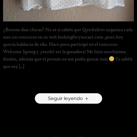
¡¡Buenos días chicas!! No sé si sabéis que Quicksilver organiza cada
mes un concurso en su web lookingforyourart.com ,pues hoy
quería hablaros de ello. Hace poco participé en el concurso
Welcome Spring y ¡resulté ser la ganadora! Me hizo muchísima
ilusión, además que el premio no me podía gustar más
Ya sabéis
que soy […]
4 Comentarios
Seguir leyendo
Jeans