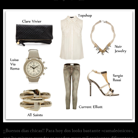
¡¡Buenos días chicas!! Para hoy dos looks bastante «camaleónicos»,