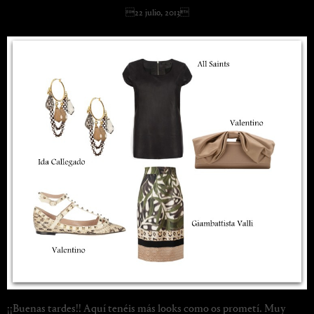
22 julio, 2013
¡¡Buenas tardes!! Aquí tenéis más looks como os prometí. Muy