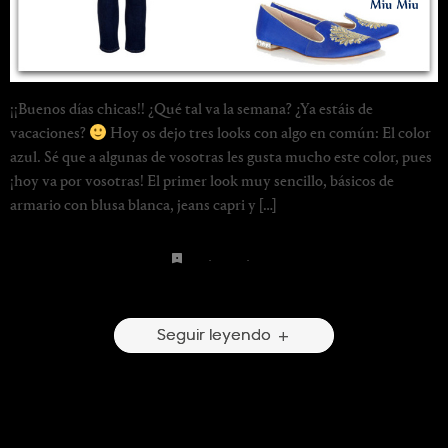
¡¡Buenos días chicas!! ¿Qué tal va la semana? ¿Ya estáis de
vacaciones?
Hoy os dejo tres looks con algo en común: El color
azul. Sé que a algunas de vosotras les gusta mucho este color, pues
¡hoy va por vosotras! El primer look muy sencillo, básicos de
armario con blusa blanca, jeans capri y […]
blue
·
denim
·
jeans
4 Comentarios
Seguir leyendo
Welcome