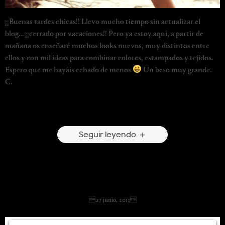
¡¡Buenas tardes chicas!! Llevo mucho tiempo sin actualizar el
blog… ¡¡cerrado por vacaciones!! Pero ya estoy aquí, a partir de
mañana os enseñaré muchos looks nuevos, muy distintos entre
ellos y con mil ideas para combinar colores, estampados y tejidos.
Espero que me hayáis echado de menos
Un beso muy grande.
C.
Escribir un comentario
Seguir leyendo
White Things
27 junio, 2013