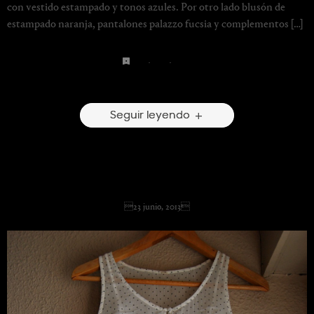
con vestido estampado y tonos azules. Por otro lado blusón de
estampado naranja, pantalones palazzo fucsia y complementos […]
blue
·
print
·
white
8 Comentarios
Seguir leyendo
Looking for your art
23 junio, 2013