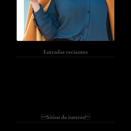
Entradas recientes
Sun.
Jumper.
I have to go back
Trench.
Colour
Halloween.
Basic
Sitios de interés
ALL SHE WANTS