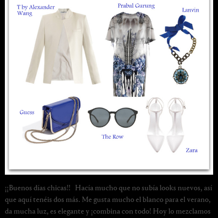
¡¡Buenos días chicas!! Hacía mucho que no subía looks nuevos, así
que aquí tenéis dos más. Me gusta mucho el blanco para el verano,
da mucha luz, es elegante y ¡combina con todo! Hoy lo mezclamos