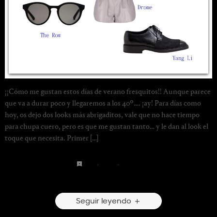
¡¡Cómo me gustan estos días de verano fresquitos!! Aunque parece
que va a durar poco y llegaremos a los 40º…. ¡ay! Para días como
hoy, os dejo dos looks más abrigaditos, vale que no hace tiempo
para chupa cuero, pero es que me gustan tanto… y le dan al look el
toque que necesita. Primer […]
jeans
·
leather
·
perfecto
4 Comentarios
Seguir leyendo