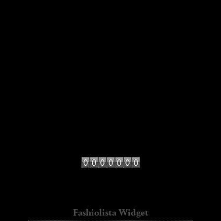
AMLUL
bartabacmode
Cassie's Tumblr
Collage Vintage
fashion vibe
galletasdeante
hello it's valentine
kate loves me
Lady Addict
Miss at la Playa
Miss Marbles
mydailystyle
Sincerely jules
Contador de visitas
diseño Web precio
Fashiolista Widget