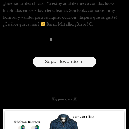
¡¡Buenas tardes chicas!! Ya estoy aquí de nuevo con dos looks
inspirados en los «Boyfriend Jeans». Son looks cómodos, muy
bonitos y válidos para cualquier ocasión. ¡Espero que os guste!
¿Cuál os gusta más?
Basic: Metallic: ¡Besos! C.
jeans
·
nude
·
white
4 Comentarios
Seguir leyendo
Casual & Comfy
9 junio, 2013