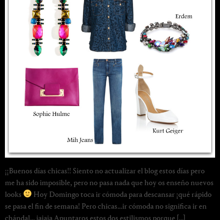
¡¡Buenos días chicas!! Siento no actualizar el blog estos días pero
me ha sido imposible, pero no pasa nada que hoy os enseño nuevos
looks
Hoy Domingo toca ir cómoda para descansar ¡qué rápido
se pasa el fin de semana! Pero chicas…ir cómoda no significa ir en
chándal… jajaja Apuntaros estos dos estilismos porque […]