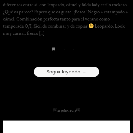
diferentes entre sí, con leopardo, cámel y falda lady estilo rockero.
¿Qué os parece? Espero que os guste. ¡Besos! Negro + estampado +
cámel. Combinación perfecta tanto para el verano como
temporada O/I, fácil de combinar y de copiar
Leopardo. Look
muy casual, fresco […]
nude
·
print
·
rock
6 Comentarios
Seguir leyendo
Kissed by the sun.
21 julio, 2013