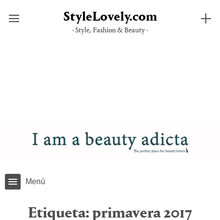
StyleLovely.com
· Style, Fashion & Beauty ·
Saltar
al
contenido
Menú
Etiqueta:
primavera 2017