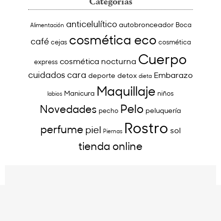
Categorías
anticelulítico
autobronceador
Boca
Alimentación
cosmética eco
café
cejas
cosmética
Cuerpo
cosmética nocturna
express
cuidados cara
Embarazo
deporte
detox
dieta
Maquillaje
Manicura
niños
labios
Pelo
Novedades
peluquería
pecho
Rostro
perfume
piel
sol
Piernas
tienda online