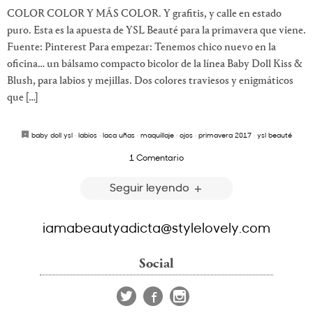
COLOR COLOR Y MÁS COLOR. Y grafitis, y calle en estado
puro. Esta es la apuesta de YSL Beauté para la primavera que viene.
Fuente: Pinterest Para empezar: Tenemos chico nuevo en la
oficina… un bálsamo compacto bicolor de la línea Baby Doll Kiss &
Blush, para labios y mejillas. Dos colores traviesos y enigmáticos
que […]
baby doll ysl
·
labios
·
laca uñas
·
maquillaje
·
ojos
·
primavera 2017
·
ysl beauté
1 Comentario
Seguir leyendo
iamabeautyadicta@stylelovely.com
Social