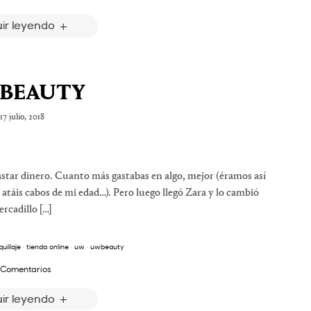
ir leyendo
BEAUTY
17 julio, 2018
astar dinero. Cuanto más gastabas en algo, mejor (éramos así
o atáis cabos de mi edad…). Pero luego llegó Zara y lo cambió
ercadillo […]
uillaje
·
tienda online
·
uw
·
uwbeauty
 Comentarios
ir leyendo