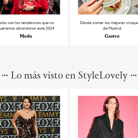
stas son las tendencias que no
Dónde comer las mejores croqu
ueremos abandonar este 2024
de Madrid
Moda
Gastro
Lo más visto en StyleLovely