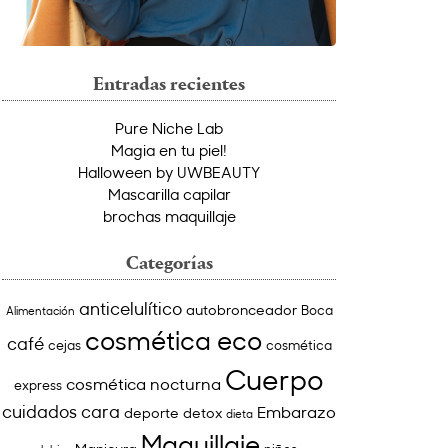
Entradas recientes
Pure Niche Lab
Magia en tu piel!
Halloween by UWBEAUTY
Mascarilla capilar
brochas maquillaje
Categorías
anticelulítico
autobronceador
Boca
Alimentación
cosmética eco
café
cejas
cosmética
Cuerpo
cosmética nocturna
express
cuidados cara
Embarazo
deporte
detox
dieta
Maquillaje