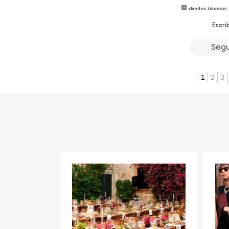
dientes blancos
Escri
Segu
1
2
3