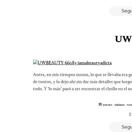
Segu
UW
Antes, en mis tiempos mozos, lo que se llevaba era g
de tontos, y lo dejo ahí sin dar más detalles que lueg
todo. Y ‘lo más’ pasó a ser encontrar el chollo en el m
barato
·
belleza
·
maq
2
Segu