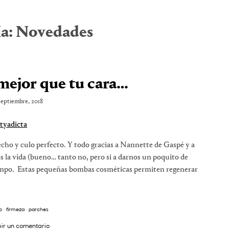
ía:
Novedades
 mejor que tu cara…
septiembre, 2018
echo y culo perfecto. Y todo gracias a Nannette de Gaspé y a
s la vida (bueno… tanto no, pero si a darnos un poquito de
empo. Estas pequeñas bombas cosméticas permiten regenerar
o
·
firmeza
·
parches
bir un comentario