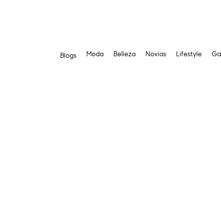
Moda
Belleza
Novias
Lifestyle
Ga
Blogs
Saltar
al
contenido