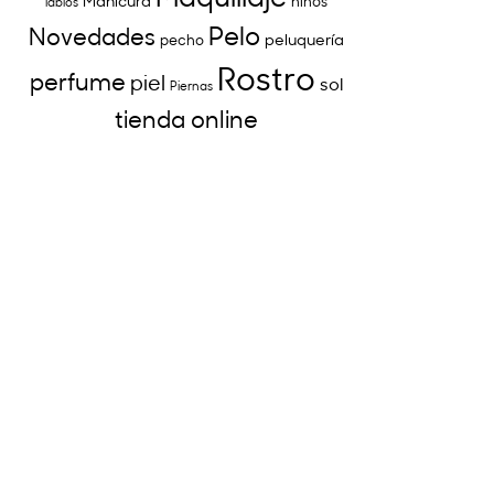
Manicura
niños
labios
Pelo
Novedades
peluquería
pecho
Rostro
perfume
piel
sol
Piernas
tienda online