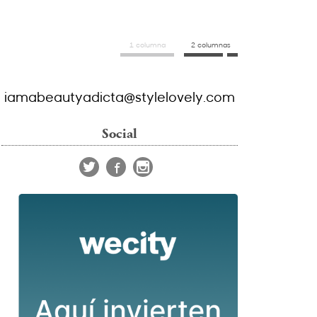
1 columna
2 columnas
iamabeautyadicta@stylelovely.com
Social