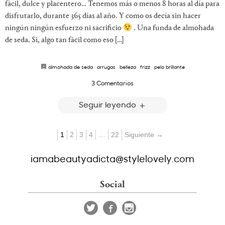
fácil, dulce y placentero… Tenemos más o menos 8 horas al día para
disfrutarlo, durante 365 días al año. Y como os decía sin hacer
ningún ningún esfuerzo ni sacrificio
. Una funda de almohada
de seda. Si, algo tan fácil como eso […]
almohada de seda
·
arrugas
·
belleza
·
frizz
·
pelo brillante
3 Comentarios
Seguir leyendo
1
2
3
4
…
22
Siguiente →
iamabeautyadicta@stylelovely.com
Social