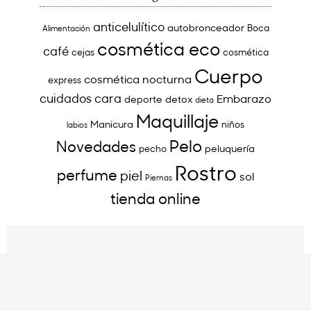
anticelulítico
autobronceador
Boca
Alimentación
cosmética eco
café
cejas
cosmética
Cuerpo
cosmética nocturna
express
cuidados cara
Embarazo
deporte
detox
dieta
Maquillaje
Manicura
niños
labios
Pelo
Novedades
peluquería
pecho
Rostro
perfume
piel
sol
Piernas
tienda online