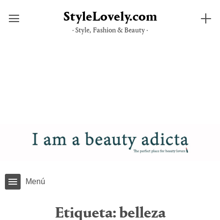
StyleLovely.com
· Style, Fashion & Beauty ·
Saltar
al
contenido
Menú
Etiqueta:
belleza