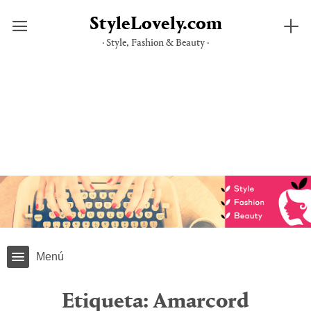
StyleLovely.com
· Style, Fashion & Beauty ·
Saltar
al
contenido
Menú
Etiqueta:
Amarcord