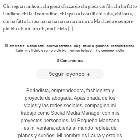
Chi sogna i milioni, chi gioca d’azzardo chi gioca coi fili, chi ha fatto
l’indiano chi fa il contadino, chi spazza i cortili chi ruba, chi lotta,
chi ha fatto la spia na na na na na na na na na Ma il cielo è sempre
più blu uh uh, uh uh, ma il cielo […]
amarcord
·
bianca balti
·
cinema paradiso
·
d&g
·
dolce & gabanna
·
esencia italiana
·
italia
·
ma il cielo è sempre più blu
·
mónica bellucci
·
rino gaetano
·
sicilia
3 Comentarios
Seguir leyendo
Periodista, emprendedora, fashionista y
proyecto de abogada. Apasionada de los
viajes y las redes sociales, compagino mi
trabajo como Social Media Manager con mis
proyectos personales. Mi Pequeña Manzana
es mi ventana abierta al mundo repleta de
planes y sueños. Mi nombre es Laura y esto es