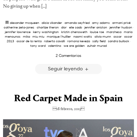
No giving up when […]
alexander mcqueen
·
alicia vikander
·
amanda seyfried
·
amy adams
·
armani privé
·
catherine zeta-jones
·
charlize theron
·
dior
·
elie saab
·
jennifer aniston
·
jennifer hudson
·
jennifer lawrence
·
kerry washington
·
kristin chenoweth
·
louise roe
·
marchesa
·
maria
menounos
·
mika
·
miu miu
·
monique l’huillier
·
naomi watts
·
olivia munn
·
oscar
·
oscar
2013
·
oscar de la renta
·
roberto cavalli
·
romona keveza
·
sally field
·
sandra bullock
·
tony ward
·
valentino
·
we are golden
·
zuhair murad
2 Comentarios
Seguir leyendo
Red Carpet Made in Spain
18 febrero, 2013