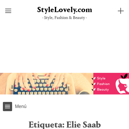
StyleLovely.com
· Style, Fashion & Beauty ·
Saltar
al
contenido
Menú
Etiqueta:
Elie Saab