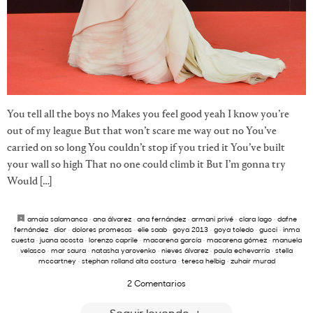
You tell all the boys no Makes you feel good yeah I know you’re
out of my league But that won’t scare me way out no You’ve
carried on so long You couldn’t stop if you tried it You’ve built
your wall so high That no one could climb it But I’m gonna try
Would […]
amaia salamanca
·
ana álvarez
·
ana fernández
·
armani privé
·
clara lago
·
dafne
fernández
·
dior
·
dolores promesas
·
elie saab
·
goya 2013
·
goya toledo
·
gucci
·
inma
cuesta
·
juana acosta
·
lorenzo caprile
·
macarena garcía
·
macarena gómez
·
manuela
velasco
·
mar saura
·
natasha yarovenko
·
nieves álvarez
·
paula echevarría
·
stella
mccartney
·
stephan rolland alta costura
·
teresa helbig
·
zuhair murad
2 Comentarios
Seguir leyendo