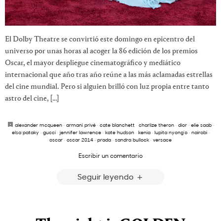
El Dolby Theatre se convirtió este domingo en epicentro del
universo por unas horas al acoger la 86 edición de los premios
Oscar, el mayor despliegue cinematográfico y mediático
internacional que año tras año reúne a las más aclamadas estrellas
del cine mundial. Pero si alguien brilló con luz propia entre tanto
astro del cine, […]
alexander mcqueen
·
armani privé
·
cate blanchett
·
charlize theron
·
dior
·
elie saab
·
elsa pataky
·
gucci
·
jennifer lawrence
·
kate hudson
·
kenia
·
lupita nyong’o
·
nairobi
·
oscar
·
oscar 2014
·
prada
·
sandra bullock
·
versace
Escribir un comentario
Seguir leyendo