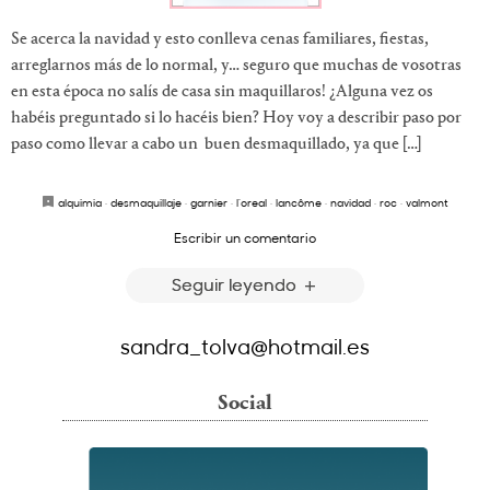
Se acerca la navidad y esto conlleva cenas familiares, fiestas,
arreglarnos más de lo normal, y… seguro que muchas de vosotras
en esta época no salís de casa sin maquillaros! ¿Alguna vez os
habéis preguntado si lo hacéis bien? Hoy voy a describir paso por
paso como llevar a cabo un buen desmaquillado, ya que […]
alquimia
·
desmaquillaje
·
garnier
·
l’oreal
·
lancôme
·
navidad
·
roc
·
valmont
Escribir un comentario
Seguir leyendo
sandra_tolva@hotmail.es
Social