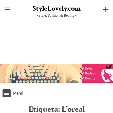
StyleLovely.com
· Style, Fashion & Beauty ·
Saltar
al
contenido
Menú
Etiqueta:
L’oreal