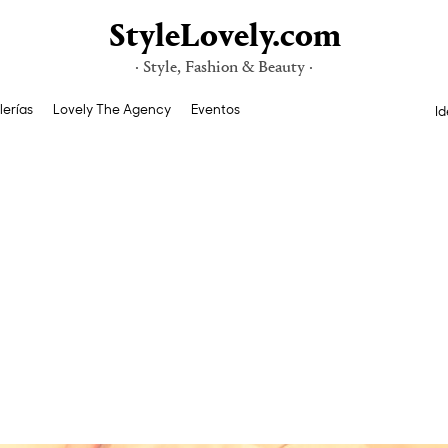
StyleLovely.com
· Style, Fashion & Beauty ·
lerías
Lovely The Agency
Eventos
Id