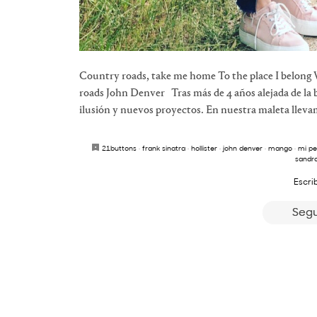
Country roads, take me home To the place I belo
roads John Denver Tras más de 4 años alejada de la 
ilusión y nuevos proyectos. En nuestra maleta llevam
21buttons
·
frank sinatra
·
hollister
·
john denver
·
mango
·
mi p
sandra
Escri
Segu