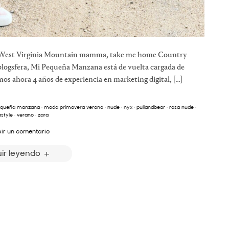
ng West Virginia Mountain mamma, take me home Country
blogsfera, Mi Pequeña Manzana está de vuelta cargada de
os ahora 4 años de experiencia en marketing digital, […]
equeña manzana
·
moda primavera verano
·
nude
·
nyx
·
pullandbear
·
rosa nude
·
style
·
verano
·
zara
bir un comentario
ir leyendo