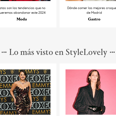
stas son las tendencias que no
Dónde comer las mejores croqu
ueremos abandonar este 2024
de Madrid
Moda
Gastro
Lo más visto en StyleLovely