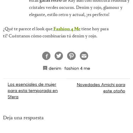
estas
gafas retro
de Ray Ban con montura redonda y
cristales verdes oscuros. Denim y rojo, glamour y
elegante, estilo retro y actual, ¡es perfecto!
¿Qué te parece el look que
Fashion 4 Me
tiene hoy para
ti? Cuéntanos cómo combinarías tú denim y rojo.
denim
·
fashion 4 me
Navegación
Los esenciales de mujer
Novedades Amichi para
para esta temporada en
este otoño
de
Sfera
entradas
Deja una respuesta