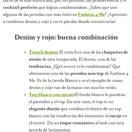
día es de lo más sofisticado, por sus prendas tan prometedoras y el
cocktail perfecto
que logran combinándose. ¿Sabes que son
algunas de las prendas con más éxito en
Fashion 4 Me
? ¡Apúntate
a combinar denim y rojo y no te pierdas dónde encontrarlas!
Denim y rojo: buena combinación
Trench denim
:
El
trench
es una de las
chaquetas de
otoño
de esta temporada. El denim, una de las
tendencias.
¿Qué ocurre si lo combinamos? Que
obtenemos una de las
prendas más top
de Fashion 4
Me. Es de la tienda Blanco y es el ejemplo de como
denim y rojo van de la mano con mucho estilo.
Top blanco con encaje
:
El fondo blanco lo pondrán
el pantalón y el top. En este caso, el top es un
elegante diseño
que combina lo básico de un top
blanco con las tendencias del momento: el
encaje
en
el escote. Da un
toque romántico
al look con esta
prenda de Intimissimi.