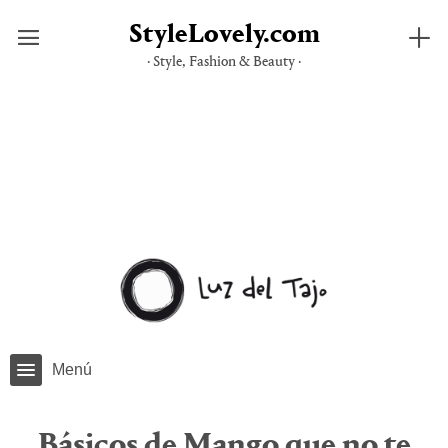
StyleLovely.com
· Style, Fashion & Beauty ·
Saltar
al
contenido
Menú
Básicos de Mango que no te