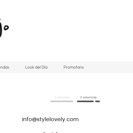
endas
Look del Día
Promofans
1 columna
2 columnas
info@stylelovely.com