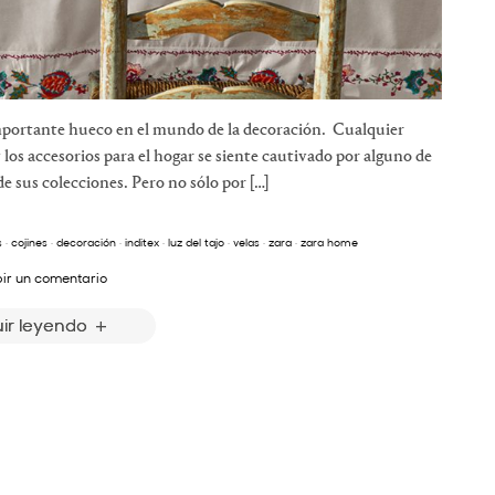
mportante hueco en el mundo de la decoración. Cualquier
 los accesorios para el hogar se siente cautivado por alguno de
 sus colecciones. Pero no sólo por […]
s
·
cojines
·
decoración
·
inditex
·
luz del tajo
·
velas
·
zara
·
zara home
bir un comentario
ir leyendo