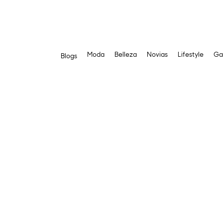
Moda
Belleza
Novias
Lifestyle
Ga
Blogs
Saltar
al
contenido