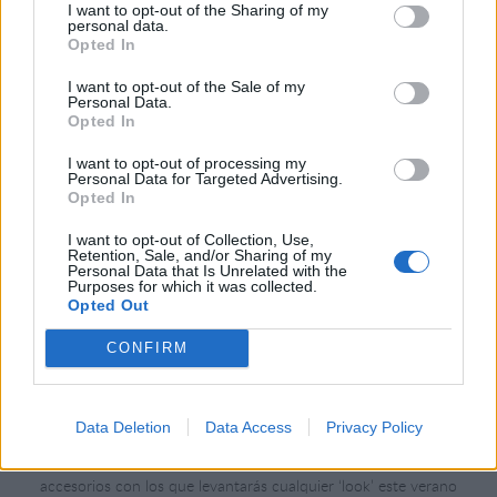
I want to opt-out of the Sharing of my
personal data.
Las 20 marcas de hombre que debes conocer
Opted In
Yuxus, Edmmond Studios o Scalpers.. Te traemos las mejores tiendas
I want to opt-out of the Sale of my
de hombre para renovar armario y vestir con estilo esta temporada.
Personal Data.
porPatricia Arribas
Opted In
moda
·
moda masculina
·
tendencias
·
tiendas
I want to opt-out of processing my
Personal Data for Targeted Advertising.
Opted In
I want to opt-out of Collection, Use,
Retention, Sale, and/or Sharing of my
Personal Data that Is Unrelated with the
Purposes for which it was collected.
Opted Out
CONFIRM
Data Deletion
Data Access
Privacy Policy
El accesorio que no puede faltarte esta temporada
De Cashfana a Lulàs-Lulàs, pasando por Zara o Parfois: estos son los
accesorios con los que levantarás cualquier ‘look’ este verano