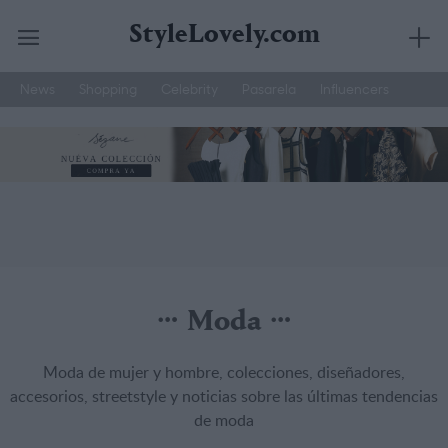
StyleLovely.com
News
Shopping
Celebrity
Pasarela
Influencers
Saltar
Joyería Suarez
Street Style
Moda Hombre
al
contenido
Moda
Moda de mujer y hombre, colecciones, diseñadores,
accesorios, streetstyle y noticias sobre las últimas tendencias
de moda