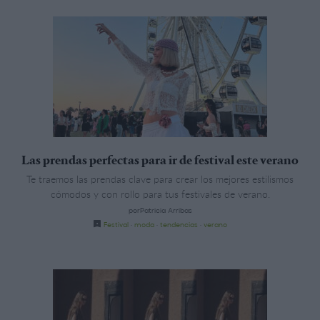
Las prendas perfectas para ir de festival este verano
Te traemos las prendas clave para crear los mejores estilismos
cómodos y con rollo para tus festivales de verano.
porPatricia Arribas
Festival
·
moda
·
tendencias
·
verano