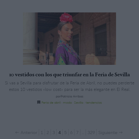
10 vestidos con los que triunfar en la Feria de Sevilla
Si vas a Sevilla para disfrutar de la Feria de Abril, no puedes perderte
estos 10 vestidos «low cost» para ser la más elegante en El Real.
porPatricia Arribas
Feria de abril
·
moda
·
Sevilla
·
tendencias
← Anterior
1
2
3
4
5
6
7
…
329
Siguiente →