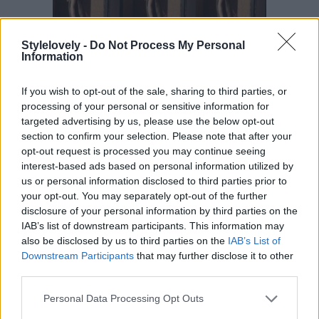
Stylelovely -
Do Not Process My Personal
Information
If you wish to opt-out of the sale, sharing to third parties, or
Massimo Dutti tiene las prendas clave del verano
processing of your personal or sensitive information for
Con el verano está a la vuelta de la esquina, Massimo Dutti ha sacado
targeted advertising by us, please use the below opt-out
las prendas más elegantes para elevar cualquier ‘look’ este verano.
section to confirm your selection. Please note that after your
porPatricia Arribas
opt-out request is processed you may continue seeing
massimo dutti
·
moda
·
primavera verano
·
tendencias
interest-based ads based on personal information utilized by
us or personal information disclosed to third parties prior to
your opt-out. You may separately opt-out of the further
disclosure of your personal information by third parties on the
IAB’s list of downstream participants. This information may
also be disclosed by us to third parties on the
IAB’s List of
Downstream Participants
that may further disclose it to other
third parties.
Personal Data Processing Opt Outs