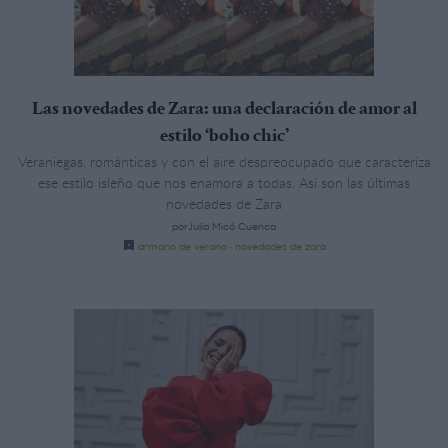
Las novedades de Zara: una declaración de amor al
estilo ‘boho chic’
Veraniegas, románticas y con el aire despreocupado que caracteriza
ese estilo isleño que nos enamora a todas. Así son las últimas
novedades de Zara
porJulia Micó Cuenca
armario de verano
·
novedades de zara