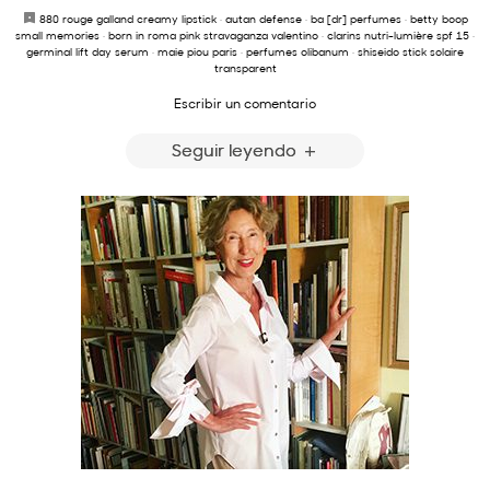
880 rouge galland creamy lipstick
·
autan defense
·
ba [dr] perfumes
·
betty boop
small memories
·
born in roma pink stravaganza valentino
·
clarins nutri-lumière spf 15
·
germinal lift day serum
·
maie piou paris
·
perfumes olibanum
·
shiseido stick solaire
transparent
Escribir un comentario
Seguir leyendo