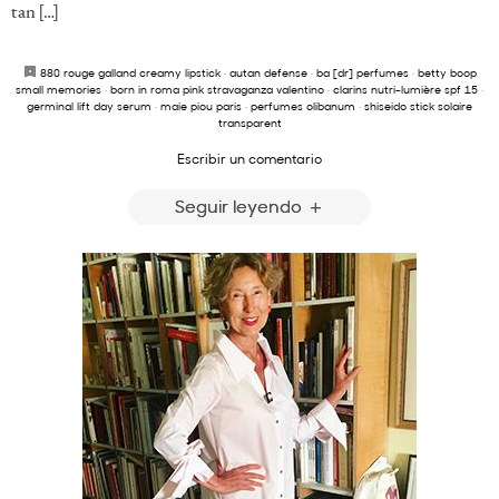
tan […]
880 rouge galland creamy lipstick
·
autan defense
·
ba [dr] perfumes
·
betty boop
small memories
·
born in roma pink stravaganza valentino
·
clarins nutri-lumière spf 15
·
germinal lift day serum
·
maie piou paris
·
perfumes olibanum
·
shiseido stick solaire
transparent
Escribir un comentario
Seguir leyendo