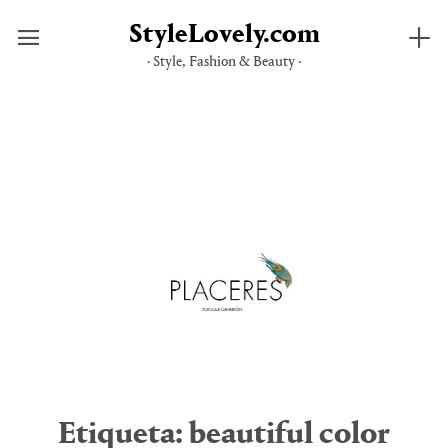
StyleLovely.com
· Style, Fashion & Beauty ·
Saltar
al
contenido
Etiqueta:
beautiful color