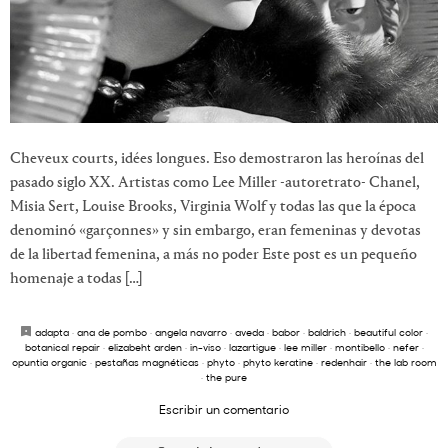
Cheveux courts, idées longues. Eso demostraron las heroínas del
pasado siglo XX. Artistas como Lee Miller -autoretrato- Chanel,
Misia Sert, Louise Brooks, Virginia Wolf y todas las que la época
denominó «garçonnes» y sin embargo, eran femeninas y devotas
de la libertad femenina, a más no poder Este post es un pequeño
homenaje a todas […]
adapta
·
ana de pombo
·
angela navarro
·
aveda
·
babor
·
baldrich
·
beautiful color
·
botanical repair
·
elizabeht arden
·
in-viso
·
lazartigue
·
lee miller
·
montibello
·
nefer
·
opuntia organic
·
pestañas magnéticas
·
phyto
·
phyto keratine
·
redenhair
·
the lab room
·
the pure
Escribir un comentario