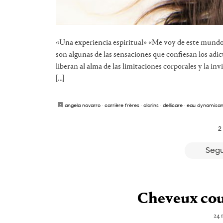
«Una experiencia espiritual» «Me voy de este mundo
son algunas de las sensaciones que confiesan los ad
liberan al alma de las limitaciones corporales y la in
[…]
angela navarro
·
carrière frères
·
clarins
·
dellicare
·
eau dynamisan
2
Segu
Cheveux cour
24 