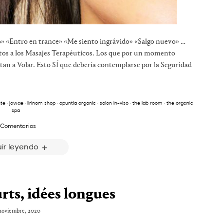
» «Entro en trance» «Me siento ingrávido» «Salgo nuevo» …
ictos a los Masajes Terapéuticos. Los que por un momento
vitan a Volar. Esto SÍ que debería contemplarse por la Seguridad
te
·
jowae
·
lirinom shop
·
opuntia organic
·
salon in-viso
·
the lab room
·
the organic
spa
 Comentarios
ir leyendo
ts, idées longues
noviembre, 2020