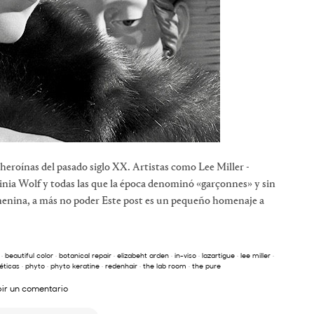
heroínas del pasado siglo XX. Artistas como Lee Miller -
inia Wolf y todas las que la época denominó «garçonnes» y sin
emenina, a más no poder Este post es un pequeño homenaje a
·
beautiful color
·
botanical repair
·
elizabeht arden
·
in-viso
·
lazartigue
·
lee miller
·
éticas
·
phyto
·
phyto keratine
·
redenhair
·
the lab room
·
the pure
bir un comentario