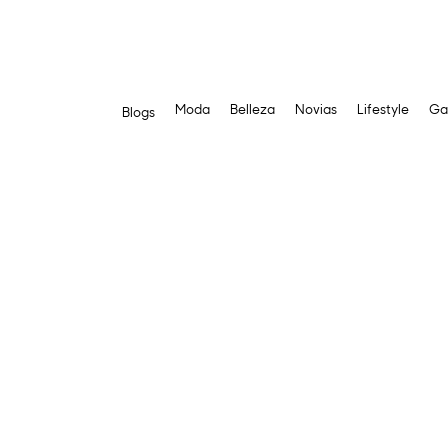
Moda
Belleza
Novias
Lifestyle
Ga
Blogs
Saltar
al
contenido