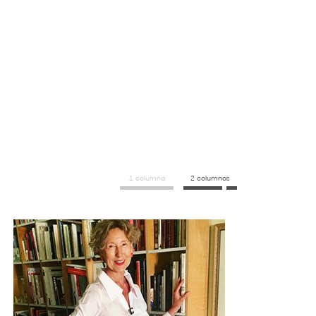
1 columna
2 columnas