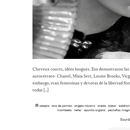
Cheveux courts, idées longues. Eso demostraron las 
autoretrato- Chanel, Misia Sert, Louise Brooks, Virg
embargo, eran femeninas y devotas de la libertad f
todas […]
adapta
·
ana de pombo
·
angela navarro
·
aveda
·
babor
·
baldrich
montibello
·
nefer
·
opuntia organic
·
pestañas magn
Escri