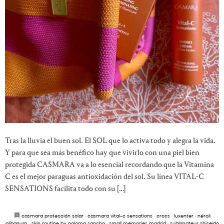
Tras la lluvia el buen sol. El SOL que lo activa todo y alegra la vida.
Y para que sea más benéfico hay que vivirlo con una piel bien
protegida CASMARA va a lo esencial recordando que la Vitamina
C es el mejor paraguas antioxidación del sol. Su línea VITAL-C
SENSATIONS facilita todo con su […]
casmara protección solar
·
casmara vital-c sensations
·
crocs
·
luxenter
·
néroli
olibanum
·
skin routine by paloma sancho
·
small memories madrid
·
sublimateur shiseido