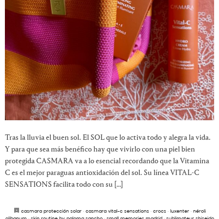
Tras la lluvia el buen sol. El SOL que lo activa todo y alegra la vida.
Y para que sea más benéfico hay que vivirlo con una piel bien
protegida CASMARA va a lo esencial recordando que la Vitamina
C es el mejor paraguas antioxidación del sol. Su línea VITAL-C
SENSATIONS facilita todo con su […]
casmara protección solar
·
casmara vital-c sensations
·
crocs
·
luxenter
·
néroli
olibanum
·
skin routine by paloma sancho
·
small memories madrid
·
sublimateur shiseido