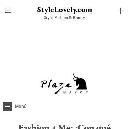
StyleLovely.com
· Style, Fashion & Beauty ·
Saltar
al
contenido
Menú
Fashion 4 Me: ¿Con qué