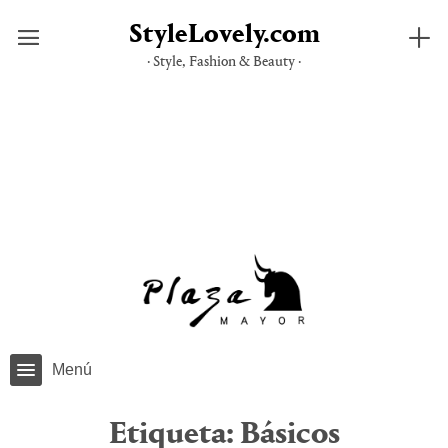
StyleLovely.com
· Style, Fashion & Beauty ·
Saltar
al
contenido
Menú
Etiqueta:
Básicos