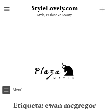
StyleLovely.com
· Style, Fashion & Beauty ·
Saltar
al
contenido
Menú
Etiqueta:
ewan mcgregor