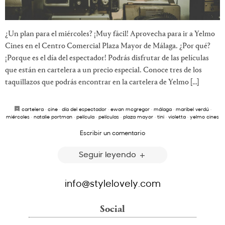
¿Un plan para el miércoles? ¡Muy fácil! Aprovecha para ir a Yelmo
Cines en el Centro Comercial Plaza Mayor de Málaga. ¿Por qué?
¡Porque es el día del espectador! Podrás disfrutar de las películas
que están en cartelera a un precio especial. Conoce tres de los
taquillazos que podrás encontrar en la cartelera de Yelmo […]
cartelera
·
cine
·
día del espectador
·
ewan mcgregor
·
málaga
·
maribel verdú
·
miércoles
·
natalie portman
·
película
·
películas
·
plaza mayor
·
tini
·
violetta
·
yelmo cines
Escribir un comentario
Seguir leyendo
info@stylelovely.com
Social