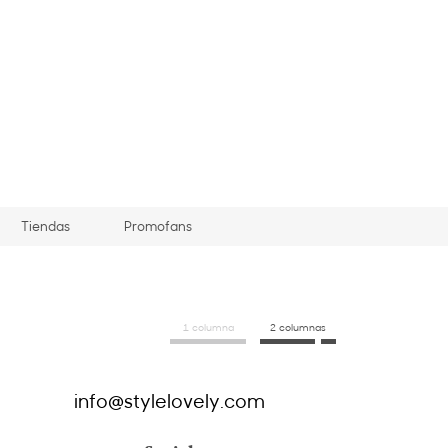
Tiendas
Promofans
1 columna
2 columnas
info@stylelovely.com