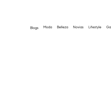
Moda
Belleza
Novias
Lifestyle
Ga
Blogs
Saltar
al
contenido