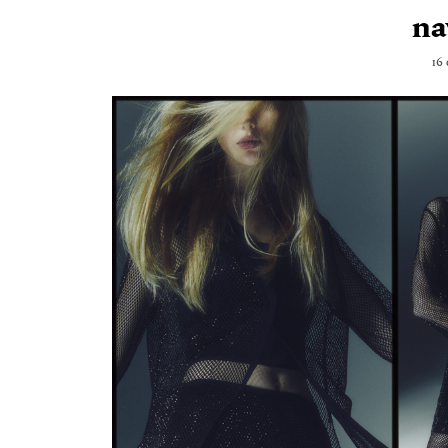
na
16 