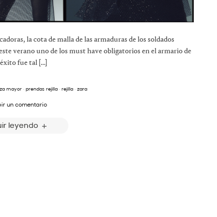
cadoras, la cota de malla de las armaduras de los soldados
n este verano uno de los must have obligatorios en el armario de
xito fue tal […]
aza mayor
·
prendas rejilla
·
rejilla
·
zara
bir un comentario
ir leyendo