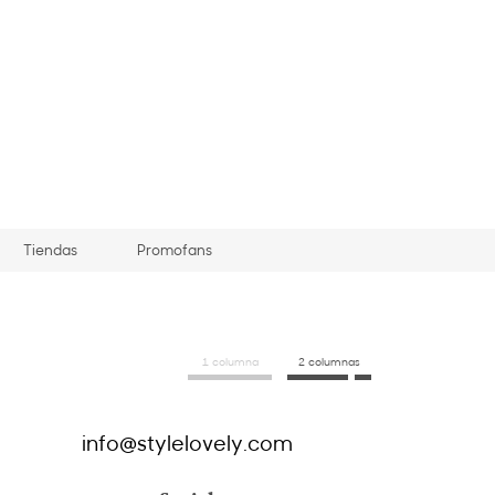
Tiendas
Promofans
1 columna
2 columnas
info@stylelovely.com