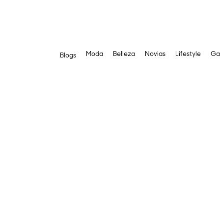
Moda
Belleza
Novias
Lifestyle
Ga
Blogs
Saltar
al
contenido