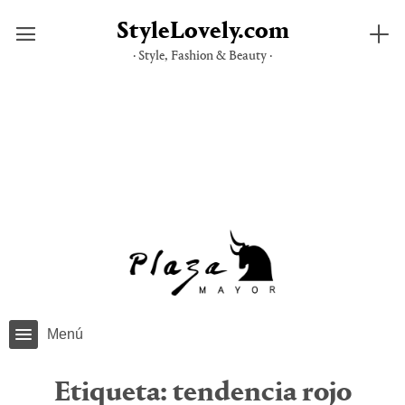
StyleLovely.com
· Style, Fashion & Beauty ·
Saltar
al
contenido
Menú
Etiqueta:
tendencia rojo