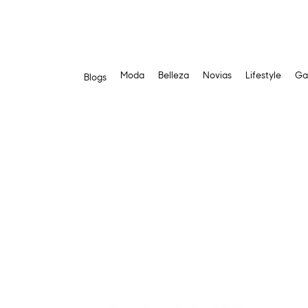
Moda
Belleza
Novias
Lifestyle
Ga
Blogs
Saltar
al
contenido