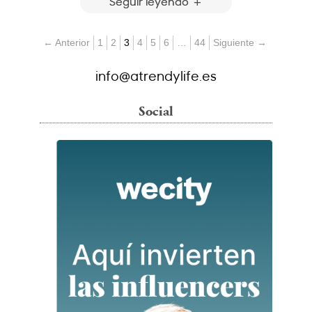
Seguir leyendo
← Anterior
1
2
3
4
5
6
…
44
Siguiente →
info@atrendylife.es
Social