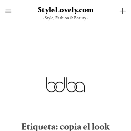
StyleLovely.com
· Style, Fashion & Beauty ·
Saltar
al
contenido
Etiqueta:
copia el look