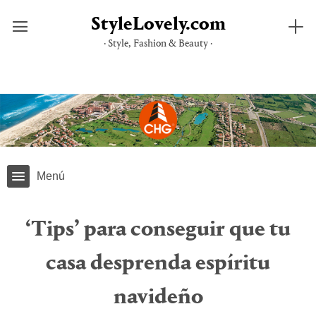
StyleLovely.com
· Style, Fashion & Beauty ·
Saltar
al
contenido
Menú
‘Tips’ para conseguir que tu
casa desprenda espíritu
navideño