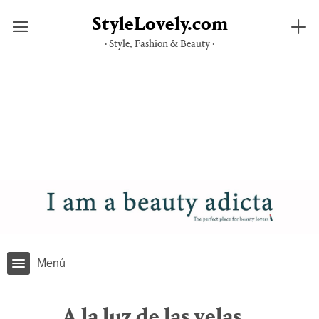
StyleLovely.com
· Style, Fashion & Beauty ·
Saltar
al
contenido
Menú
A la luz de las velas…