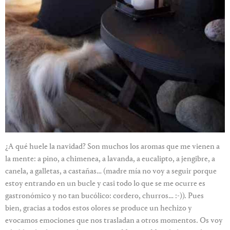
¿A qué huele la navidad? Son muchos los aromas que me vienen a
la mente: a pino, a chimenea, a lavanda, a eucalipto, a jengibre, a
canela, a galletas, a castañas… (madre mía no voy a seguir porque
estoy entrando en un bucle y casi todo lo que se me ocurre es
gastronómico y no tan bucólico: cordero, churros… :-))
. Pues
bien, gracias a todos estos olores se produce un hechizo y
evocamos emociones que nos trasladan a otros momentos. Os voy