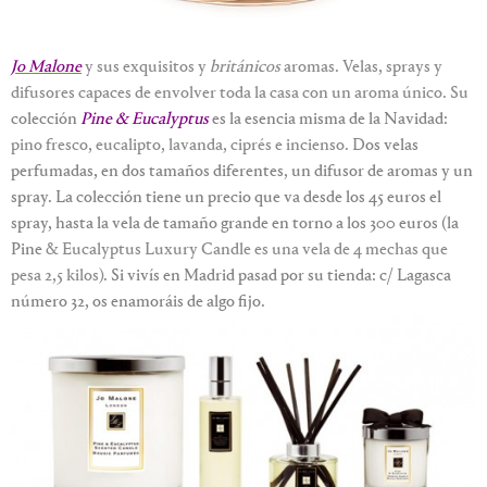
Jo Malone
y sus exquisitos y
británicos
aromas. Velas, sprays y
difusores capaces de envolver toda la casa con un aroma único. Su
colección
P
ine & Eucalyptus
es la esencia misma de la Navidad:
pino fresco, eucalipto, lavanda, ciprés e incienso. D
os velas
perfumadas, en dos tamaños diferentes
,
un difusor de aromas y un
spray. La colección tiene un precio que va desde los 45 euros el
spray, hasta la vela de tamaño grande en torno a los 300 euros (la
Pine
& Eucalyptus Luxury Candle es una vela de 4 mechas que
pesa 2,5 kilos)
. Si vivís en Madrid pasad por su tienda: c/ Lagasca
número 32, os enamoráis de algo fijo.