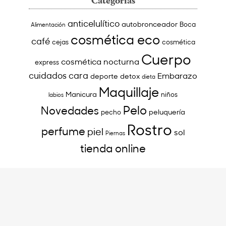
Categorías
anticelulítico
autobronceador
Boca
Alimentación
cosmética eco
café
cejas
cosmética
Cuerpo
cosmética nocturna
express
cuidados cara
Embarazo
deporte
detox
dieta
Maquillaje
Manicura
niños
labios
Pelo
Novedades
peluquería
pecho
Rostro
perfume
piel
sol
Piernas
tienda online