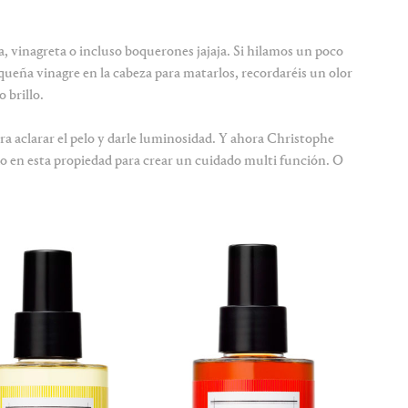
a, vinagreta o incluso boquerones jajaja. Si hilamos un poco
equeña vinagre en la cabeza para matarlos, recordaréis un olor
 brillo.
a aclarar el pelo y darle luminosidad. Y ahora
Chris­tophe
ado en esta propiedad para crear un cuidado multi función. O