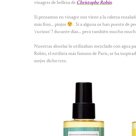
vinagres de belleza de
Christophe Robin
.
Si pensamos en vinagre nos viene a la cabeza ensalad
más fino… piojos
. Si a alguna os han puesto de p
‘curioso’ ? durante días… pero también mucho mucho
Nuestras abuelas lo utilizaban mezclado con agua par
Robin, el estilista más famoso de Paris, se ha inspir
mejor dicho tres.