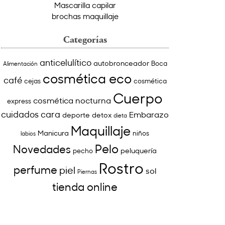
Mascarilla capilar
brochas maquillaje
Categorías
anticelulítico
autobronceador
Boca
Alimentación
cosmética eco
café
cejas
cosmética
Cuerpo
cosmética nocturna
express
cuidados cara
Embarazo
deporte
detox
dieta
Maquillaje
Manicura
niños
labios
Pelo
Novedades
peluquería
pecho
Rostro
perfume
piel
sol
Piernas
tienda online