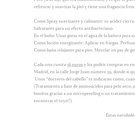
refrescar y suavizar la piel y tiene una fragancia fres
Como Spray suavizante y calmante: su acidez cierra l
hidratante para un efecto antibacteriano.
En el baño: Unas gotas en el agua de la bañera para u
Como loción energizante: Aplicar en friegas. Perfum
Como baño relajante para pies: Mezclar un par de got
Cada uno cuesta
36 euros
y los podéis comprar en e
Madrid, en la calle Jorge Juan número 39, donde si 
Unos “doctores del cabello” te indicarán cómo, cuánd
(Tratamiento a base de aminoácidos para pelo seco, a 
bonitos gracias a un micropeeeling o un tratamiento G
encontrar el tuyo!!).
Estas navidades