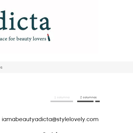
es
1 columna
2 columnas
iamabeautyadicta@stylelovely.com