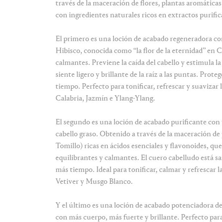
través de la maceración de flores, plantas aromáticas
con ingredientes naturales ricos en extractos purifi
El primero es una loción de acabado regeneradora con 
Hibisco, conocida como “la flor de la eternidad” en 
calmantes. Previene la caída del cabello y estimula la
siente ligero y brillante de la raíz a las puntas. Pro
tiempo. Perfecto para tonificar, refrescar y suavizar
Calabria, Jazmín e Ylang-Ylang.
El segundo es una loción de acabado purificante con v
cabello graso. Obtenido a través de la maceración d
Tomillo) ricas en ácidos esenciales y flavonoides, q
equilibrantes y calmantes.
El cuero cabelludo está sa
más tiempo. Ideal para tonificar, calmar y refrescar l
Vetiver y Musgo Blanco.
Y el último es una loción de acabado potenciadora del
con más cuerpo, más fuerte y brillante. Perfecto par