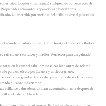
otones, albaricoques y manzanas) enriquecido con extracto de
Propiedades aclarantes, reparadoras e hidratantes.
litado. Un increíble potenciador del brillo, revive el pelo rubio
del acondicionador como un toque final, del cuero cabelludo a
cto refrescante en raíces y medios. Perfectos para un peinado
 gotas en la raíz del cabello y masajear bien antes de aclarar.
avado para un efecto purificante y antibacteriano.
las raíces el segundo o tercer día, para neutralizar el exceso de
rfumado durante más tiempo.
ás brillante y duradera. Utilizar automáticamente después de
brillo del cabello.
N
o aclarar.
de también aplicar en el cuerpo. Está adaptado para tonificar,