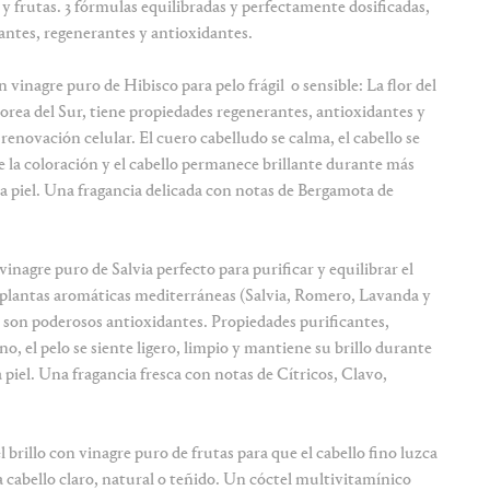
 y frutas. 3 fórmulas equilibradas y perfectamente dosificadas,
cantes, regenerantes y antioxidantes.
vinagre puro de Hibisco para pelo frágil o sensible: La flor del
Corea del Sur, tiene propiedades regenerantes, antioxidantes y
 renovación celular. El cuero cabelludo se calma, el cabello se
tege la coloración y el cabello permanece brillante durante más
 la piel. Una fragancia delicada con notas de Bergamota de
inagre puro de Salvia perfecto para purificar y equilibrar el
e plantas aromáticas mediterráneas (Salvia, Romero, Lavanda y
ue son poderosos antioxidantes. Propiedades purificantes,
no, el pelo se siente ligero, limpio y mantiene su brillo durante
a piel. Una fragancia fresca con notas de Cítricos, Clavo,
 brillo con vinagre puro de frutas para que el cabello fino luzca
a cabello claro, natural o teñido. Un cóctel multivitamínico