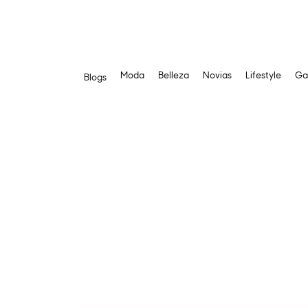
Moda
Belleza
Novias
Lifestyle
Ga
Blogs
Saltar
al
contenido