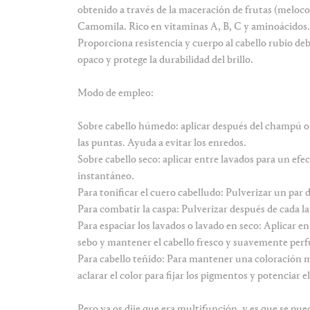
obtenido a través de la maceración de frutas (meloc
Camomila. Rico en vitaminas A, B, C y aminoácidos. 
Proporciona resistencia y cuerpo al cabello rubio debi
opaco y protege la durabilidad del brillo.
Modo de empleo:
Sobre cabello húmedo: aplicar después del champú o 
las puntas. Ayuda a evitar los enredos.
Sobre cabello seco: aplicar entre lavados para un efe
instantáneo.
Para tonificar el cuero cabelludo: Pulverizar un par de
Para combatir la caspa: Pulverizar después de cada l
Para espaciar los lavados o lavado en seco: Aplicar en 
sebo y mantener el cabello fresco y suavemente pe
Para cabello teñido: Para mantener una coloración m
aclarar el color para fijar los pigmentos y potenciar el 
Pero ya os dije que era multifunción, y es que se pue