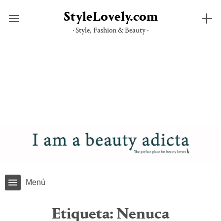
StyleLovely.com
· Style, Fashion & Beauty ·
Saltar
al
contenido
Menú
Etiqueta:
Nenuca