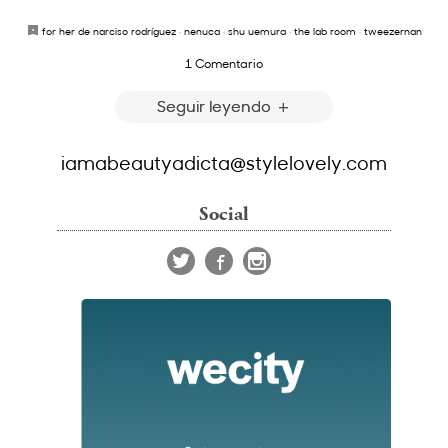
for her de narciso rodríguez
·
nenuca
·
shu uemura
·
the lab room
·
tweezernan
1 Comentario
Seguir leyendo
iamabeautyadicta@stylelovely.com
Social