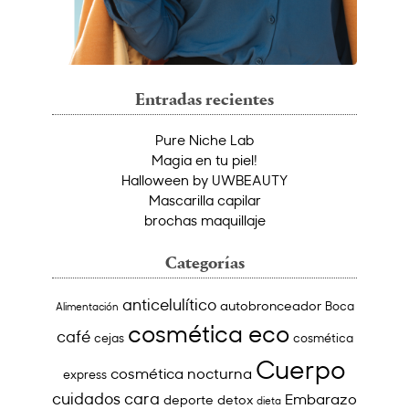
Entradas recientes
Pure Niche Lab
Magia en tu piel!
Halloween by UWBEAUTY
Mascarilla capilar
brochas maquillaje
Categorías
anticelulítico
autobronceador
Boca
Alimentación
cosmética eco
café
cejas
cosmética
Cuerpo
cosmética nocturna
express
cuidados cara
Embarazo
deporte
detox
dieta