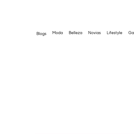
Moda
Belleza
Novias
Lifestyle
Ga
Blogs
Saltar
al
contenido