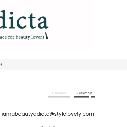
es
1 columna
2 columnas
iamabeautyadicta@stylelovely.com