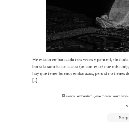
He estado embarazada tres veces y para mi, sin duda
borra la sonrisa de la cara (os confesaré que mis ami
hay que tener buenos embarazos, pero si no tienes d
[…]
clarins
·
estherdem
·
josie maran
·
mamamio
6
Segu