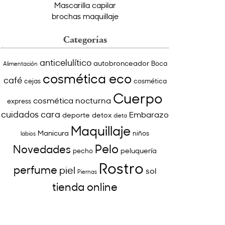
Mascarilla capilar
brochas maquillaje
Categorías
anticelulítico
autobronceador
Boca
Alimentación
cosmética eco
café
cejas
cosmética
Cuerpo
cosmética nocturna
express
cuidados cara
Embarazo
deporte
detox
dieta
Maquillaje
Manicura
niños
labios
Pelo
Novedades
peluquería
pecho
Rostro
perfume
piel
sol
Piernas
tienda online