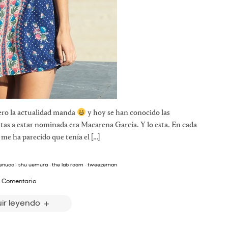
ero la actualidad manda
y hoy se han conocido las
ritas a estar nominada era Macarena García. Y lo esta. En cada
me ha parecido que tenía el […]
enuca
·
shu uemura
·
the lab room
·
tweezernan
 Comentario
ir leyendo