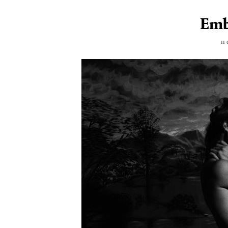
Emb
11