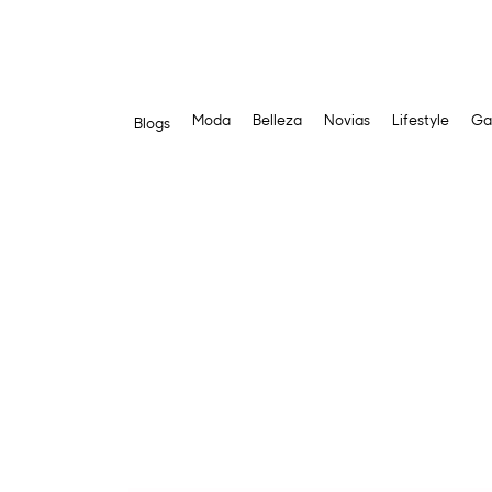
Moda
Belleza
Novias
Lifestyle
Ga
Blogs
Saltar
al
contenido