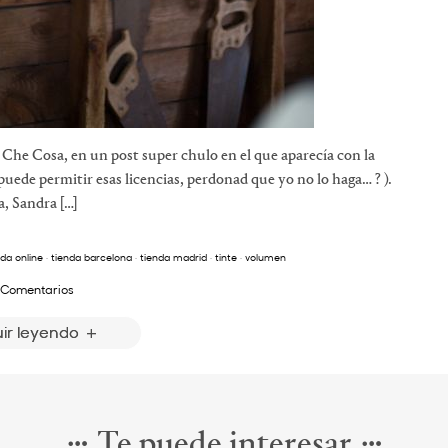
Che Cosa, en un post super chulo en el que aparecía con la
 puede permitir esas licencias, perdonad que yo no lo haga… ? ).
, Sandra […]
eda online
·
tienda barcelona
·
tienda madrid
·
tinte
·
volumen
 Comentarios
ir leyendo
Te puede interesar