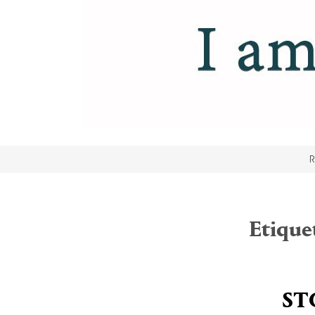
R
Etique
ST