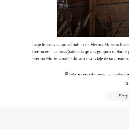
La primera vez que oí hablar de Henna Morena fue a 
henna en la cabeza (sólo ella que es guapa a rabiar se
Henna Morena nació durante un viaje de su creadora
brillo
·
encrespado
·
henna
·
mascarillas
·
ti
3
Segu