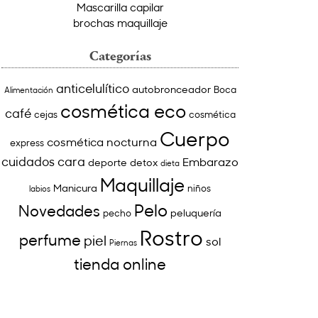
Mascarilla capilar
brochas maquillaje
Categorías
anticelulítico
autobronceador
Boca
Alimentación
cosmética eco
café
cejas
cosmética
Cuerpo
cosmética nocturna
express
cuidados cara
Embarazo
deporte
detox
dieta
Maquillaje
Manicura
niños
labios
Pelo
Novedades
peluquería
pecho
Rostro
perfume
piel
sol
Piernas
tienda online