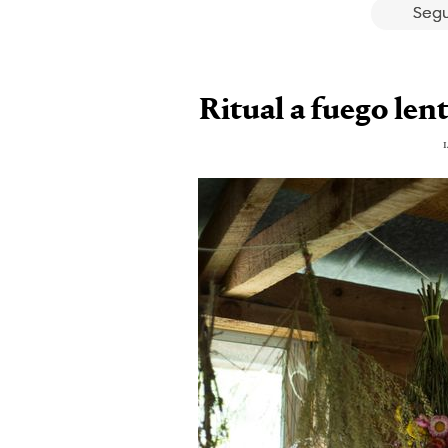
Segu
Ritual a fuego len
1