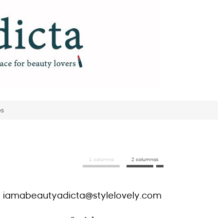
es
1 columna
2 columnas
iamabeautyadicta@stylelovely.com