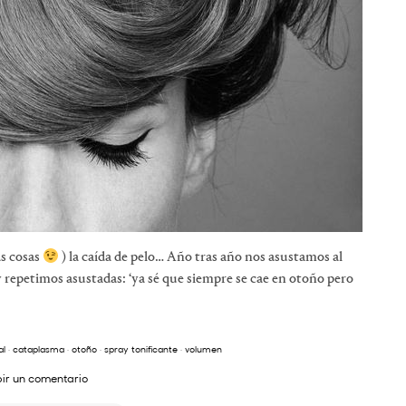
as cosas
) la caída de pelo… Año tras año nos asustamos al
, y repetimos asustadas: ‘ya sé que siempre se cae en otoño pero
al
·
cataplasma
·
otoño
·
spray tonificante
·
volumen
bir un comentario