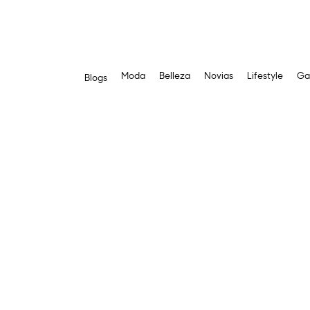
Moda
Belleza
Novias
Lifestyle
Ga
Blogs
Saltar
al
contenido