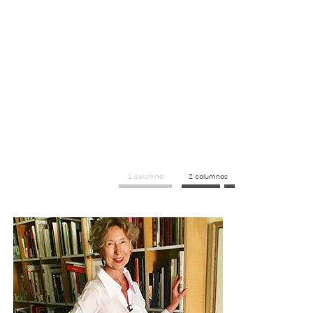
1 columna
2 columnas