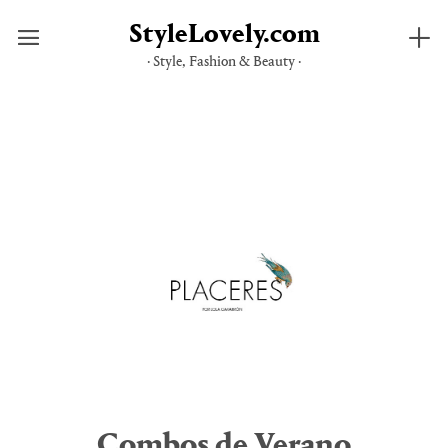
StyleLovely.com
· Style, Fashion & Beauty ·
Saltar
al
contenido
Combos de Verano