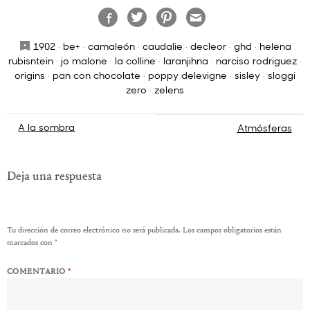
1902
·
be+
·
camaleón
·
caudalie
·
decleor
·
ghd
·
helena
rubisntein
·
jo malone
·
la colline
·
laranjihna
·
narciso rodriguez
·
origins
·
pan con chocolate
·
poppy delevigne
·
sisley
·
sloggi
zero
·
zelens
Navegación
A la sombra
Atmósferas
de
entradas
Deja una respuesta
Tu dirección de correo electrónico no será publicada.
Los campos obligatorios están
marcados con
*
COMENTARIO
*