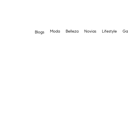
Moda
Belleza
Novias
Lifestyle
Ga
Blogs
Saltar
al
contenido