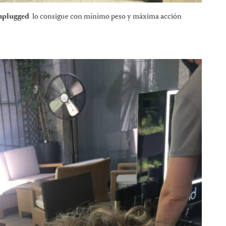
nplugged
lo consigue con mínimo peso y máxima acción