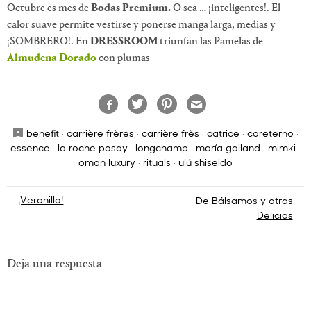
Octubre es mes de
Bodas Premium.
O sea … ¡inteligentes!. El
calor suave permite vestirse y ponerse manga larga, medias y
¡SOMBRERO!. En
DRESSROOM
triunfan las Pamelas de
Almudena Dorado
con plumas
benefit
·
carrière frères
·
carrière frès
·
catrice
·
coreterno
·
essence
·
la roche posay
·
longchamp
·
maría galland
·
mimki
·
oman luxury
·
rituals
·
ulú shiseido
Navegación
¡Veranillo!
De Bálsamos y otras
Delicias
de
entradas
Deja una respuesta