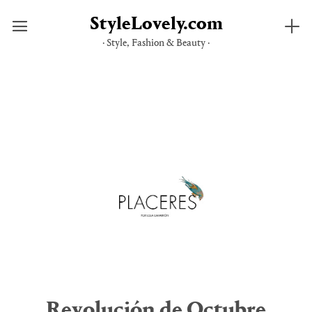
StyleLovely.com
· Style, Fashion & Beauty ·
Saltar
al
contenido
Revolución de Octubre