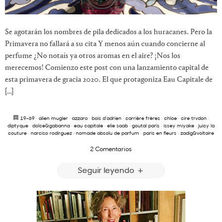
Se agotarán los nombres de pila dedicados a los huracanes. Pero la
Primavera no fallará a su cita Y menos aún cuando concierne al
perfume ¿No notaís ya otros aromas en el aire? ¡Nos los
merecemos! Comienzo este post con una lanzamiento capital de
esta primavera de gracia 2020. El que protagoniza Eau Capitale de
[…]
19-69
·
alien mugler
·
azzaro
·
bois d'adrien
·
carrière frères
·
chloe
·
cire trvdon
·
diptyque
·
dolce&gabanna
·
eau capitale
·
elie saab
·
goutal paris
·
issey miyake
·
juicy la
couture
·
narciso rodirguez
·
nomade absolu de parfum
·
paris en fleurs
·
zadig&voltaire
2 Comentarios
Seguir leyendo