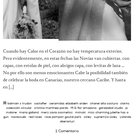
Cuando hay Calor en el Corazón no hay temperatura exterior.
Pero evidentemente, en estas fechas las Novias van cubiertas. con
capas, con estolas de piel, con abrigos capa, con levitas de lana …
No por ello son menos emocionantes Cabe la posibilidad también
de celebrar la boda en Canarias, nuestro cercano Caribe. Y hasta
en […]
balmain x trudon
·
castañer
·
ceramidas elizabeth arden
·
chanel alta costura
·
clarins
·
colección circular
·
cristina martinez-pardo
·
ffl & flor amazona
·
garaizabal studio
·
jo
malone
·
maria galland
·
merú savia cosmetics
·
mimoki
·
miss charming juliette has a
gun
·
navascués
·
red roses
·
rose pompon goutal paris
·
sisley
·
supremÿa sisley
·
yolanda
aberasturi
1 Comentario