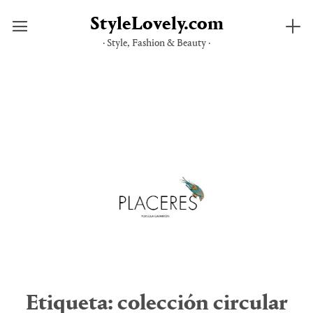
StyleLovely.com
· Style, Fashion & Beauty ·
Saltar
al
contenido
Etiqueta:
colección circular