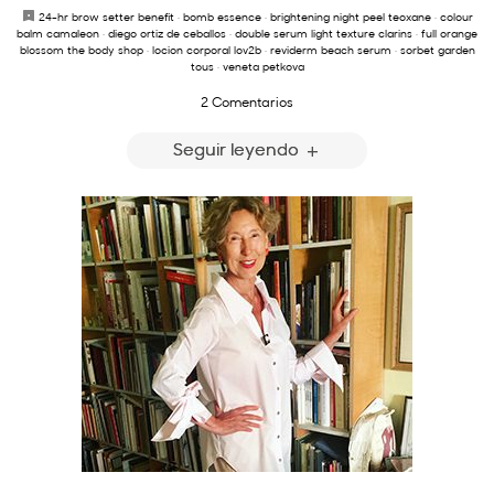
24-hr brow setter benefit
·
bomb essence
·
brightening night peel teoxane
·
colour
balm camaleon
·
diego ortiz de ceballos
·
double serum light texture clarins
·
full orange
blossom the body shop
·
locion corporal lov2b
·
reviderm beach serum
·
sorbet garden
tous
·
veneta petkova
2 Comentarios
Seguir leyendo