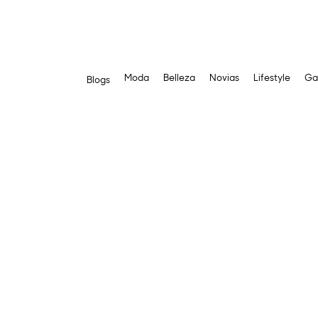
Moda
Belleza
Novias
Lifestyle
Ga
Blogs
Saltar
al
contenido