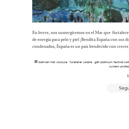
En breve, nos sumergiremos en el Mar que fortalece el
de energía para pelo y piel ¡Bendita España con sus do
condenados, España es un país bendecido con creces 
balmain hair couture
·
fureterer solaire
·
gdh platinum festival col
system profes
1
Segu