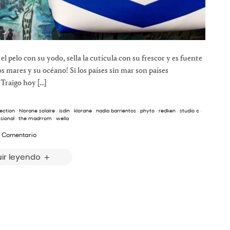
 pelo con su yodo, sella la cutícula con su frescor y es fuente
s mares y su océano! Si los países sin mar son países
Traigo hoy […]
lection
·
hlorane solaire
·
isdin
·
klorane
·
nadia barrientos
·
phyto
·
redken
·
studio c
·
sional
·
the madrrom
·
wella
 Comentario
ir leyendo