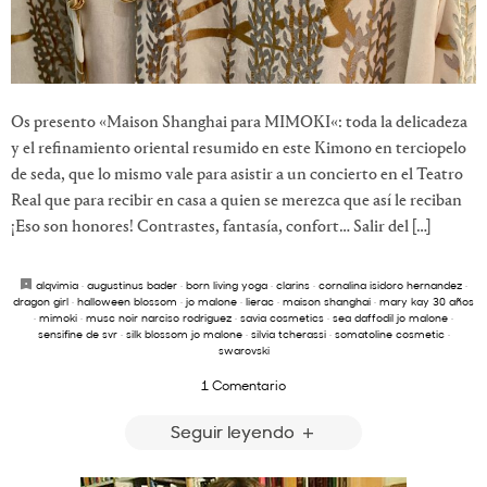
Os presento «Maison Shanghai para MIMOKI«: toda la delicadeza
y el refinamiento oriental resumido en este Kimono en terciopelo
de seda, que lo mismo vale para asistir a un concierto en el Teatro
Real que para recibir en casa a quien se merezca que así le reciban
¡Eso son honores! Contrastes, fantasía, confort… Salir del […]
alqvimia
·
augustinus bader
·
born living yoga
·
clarins
·
cornalina isidoro hernandez
·
dragon girl
·
halloween blossom
·
jo malone
·
lierac
·
maison shanghai
·
mary kay 30 años
·
mimoki
·
musc noir narciso rodriguez
·
savia cosmetics
·
sea daffodil jo malone
·
sensifine de svr
·
silk blossom jo malone
·
silvia tcherassi
·
somatoline cosmetic
·
swarovski
1 Comentario
Seguir leyendo